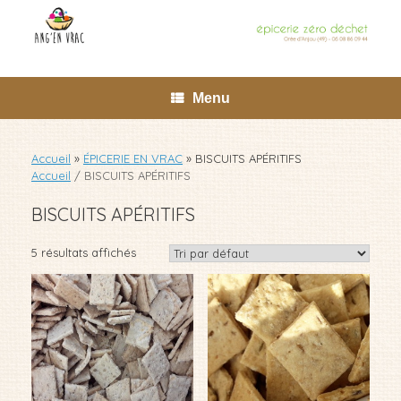
Skip
to
content
Menu
Accueil
»
ÉPICERIE EN VRAC
»
BISCUITS APÉRITIFS
Accueil
/ BISCUITS APÉRITIFS
BISCUITS APÉRITIFS
5 résultats affichés