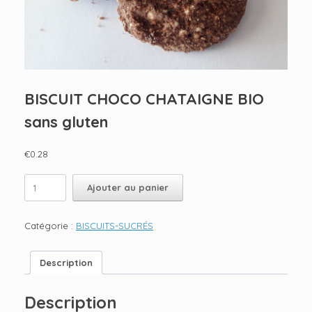
BISCUIT CHOCO CHATAIGNE BIO
sans gluten
€
0.28
quantité
Ajouter au panier
de
BISCUIT
CHOCO
Catégorie :
BISCUITS-SUCRÉS
CHATAIGNE
BIO
sans
Description
gluten
Description