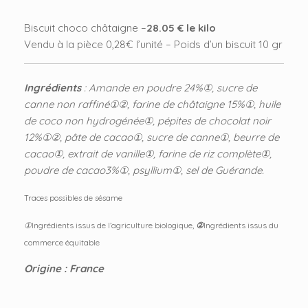
Biscuit choco châtaigne –
28.05 € le kilo
Vendu à la pièce 0,28€ l’unité – Poids d’un biscuit 10 gr
Ingrédients
: Amande en poudre 24%①, sucre de
canne non raffiné①②, farine de châtaigne 15%①, huile
de coco non hydrogénée①, pépites de chocolat noir
12%①②, pâte de cacao①, sucre de canne①, beurre de
cacao①, extrait de vanille①, farine de riz complète①,
poudre de cacao3%①, psyllium①, sel de Guérande.
Traces possibles de sésame
①
Ingrédients issus de l’agriculture biologique,
②
Ingrédients issus du
commerce équitable
Origine : France