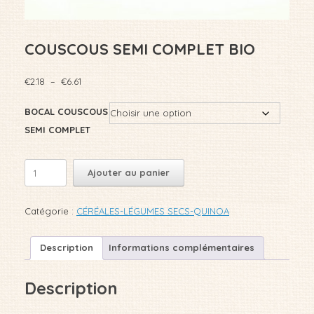
COUSCOUS SEMI COMPLET BIO
Plage
€
2.18
–
€
6.61
de
prix :
BOCAL COUSCOUS
€2.18
SEMI COMPLET
à
€6.61
quantité
Ajouter au panier
de
COUSCOUS
SEMI
Catégorie :
CÉRÉALES-LÉGUMES SECS-QUINOA
COMPLET
BIO
Description
Informations complémentaires
Description