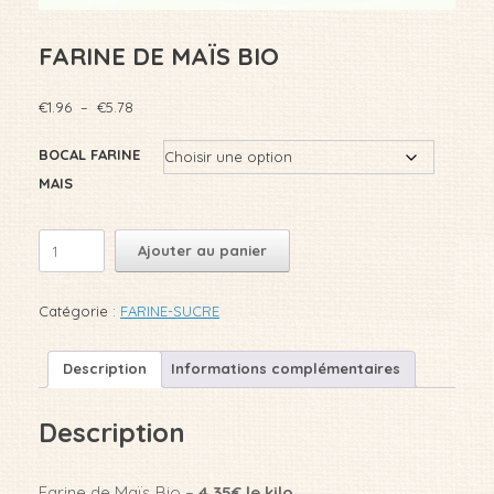
FARINE DE MAÏS BIO
Plage
€
1.96
–
€
5.78
de
prix :
BOCAL FARINE
€1.96
MAIS
à
€5.78
quantité
Ajouter au panier
de
FARINE
DE
Catégorie :
FARINE-SUCRE
MAÏS
BIO
Description
Informations complémentaires
Description
Farine de Maïs Bio –
4.35€ le kilo