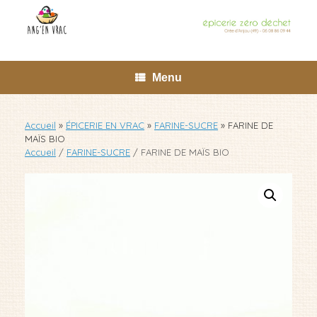
Skip
to
content
Menu
Accueil
»
ÉPICERIE EN VRAC
»
FARINE-SUCRE
»
FARINE DE
MAÏS BIO
Accueil
/
FARINE-SUCRE
/ FARINE DE MAÏS BIO