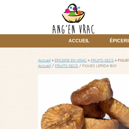
Skip
to
content
ACCUEIL
ÉPICERI
Accueil
»
ÉPICERIE EN VRAC
»
FRUITS-SECS
»
FIGUE
Accueil
/
FRUITS-SECS
/ FIGUES LERIDA BIO