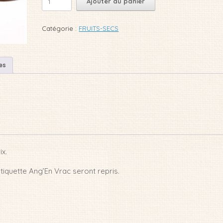
Ajouter au panier
de
FIGUES
LERIDA
Catégorie :
FRUITS-SECS
BIO
es
ix.
tiquette Ang’En Vrac seront repris.