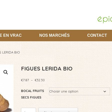
E EN VRAC
NOS MARCHÉS
CONTACT
S LERIDA BIO
FIGUES LERIDA BIO
Plage
€
7.87
–
€
32.30
de
prix :
BOCAL FRUITS
€7.87
SECS FIGUES
à
€32.30
quantité