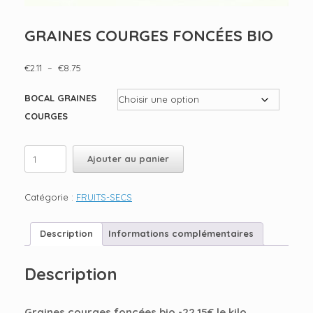
GRAINES COURGES FONCÉES BIO
Plage
€
2.11
–
€
8.75
de
prix :
BOCAL GRAINES
€2.11
COURGES
à
€8.75
quantité
Ajouter au panier
de
GRAINES
COURGES
Catégorie :
FRUITS-SECS
FONCÉES
BIO
Description
Informations complémentaires
Description
Graines courges foncées bio -22.15€ le kilo