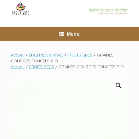
Skip
to
content
Menu
Accueil
»
ÉPICERIE EN VRAC
»
FRUITS-SECS
»
GRAINES
COURGES FONCÉES BIO
Accueil
/
FRUITS-SECS
/ GRAINES COURGES FONCÉES BIO