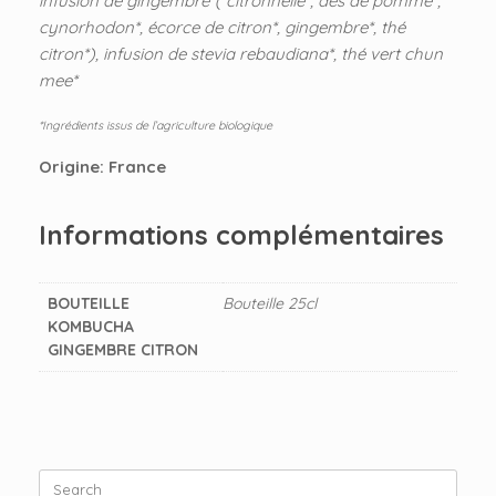
infusion de gingembre*( citronnelle*, dés de pomme*,
cynorhodon*, écorce de citron*, gingembre*, thé
citron*), infusion de stevia rebaudiana*, thé vert chun
mee*
*Ingrédients issus de l’agriculture biologique
Origine: France
Informations complémentaires
BOUTEILLE
Bouteille 25cl
KOMBUCHA
GINGEMBRE CITRON
Search