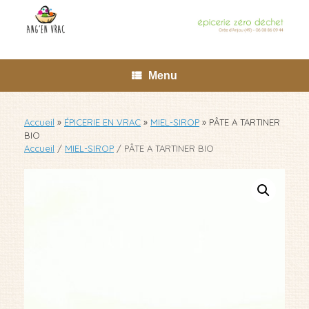
Skip
to
content
Menu
Accueil
»
ÉPICERIE EN VRAC
»
MIEL-SIROP
»
PÂTE A TARTINER
BIO
Accueil
/
MIEL-SIROP
/ PÂTE A TARTINER BIO