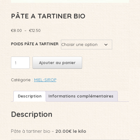
PÂTE A TARTINER BIO
Plage
€
8.00
–
€
12.50
de
prix :
POIDS PÂTE A TARTINER
€8.00
à
quantité
€12.50
Ajouter au panier
de
PÂTE
A
Catégorie :
MIEL-SIROP
TARTINER
BIO
Description
Informations complémentaires
Description
Pâte à tartiner bio –
20.00€ le kilo