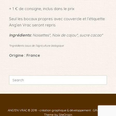
+ 1 € de consigne, inclus dans le prix
Seul les bocaux propres avec couvercle et l’étiquette
Ang’en Vrac seront repris
Ingrédients:
Noisettes*, Noix de cajou*, sucre cacao*
*Ingrédients issus de l’agriculture biologique
Origine : France
Search
for:
ANG'EN VRAC © 2018 - création graphique & développement : GRAF-ID
Theme by
SiteOrigin