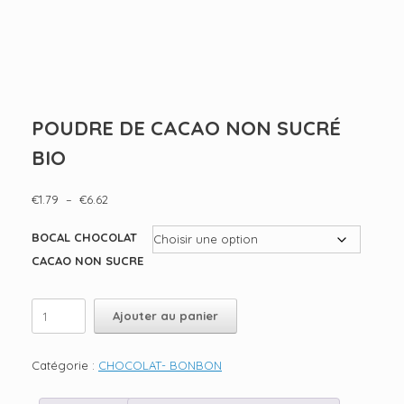
POUDRE DE CACAO NON SUCRÉ
BIO
Plage
€
1.79
–
€
6.62
de
prix :
BOCAL CHOCOLAT
€1.79
CACAO NON SUCRE
à
€6.62
quantité
Ajouter au panier
de
POUDRE
DE
Catégorie :
CHOCOLAT- BONBON
CACAO
NON