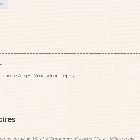
es
_____________________________________________
.
tiquette Ang’En Vrac seront repris.
ires
ammes, Bocal de 375ml :270grammes, Bocal de 440ml : 320grammes,