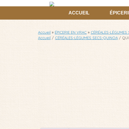
Skip
to
ACCUEIL
ÉPICERI
content
Accueil
»
ÉPICERIE EN VRAC
»
CÉRÉALES-LÉGUMES 
Accueil
/
CÉRÉALES-LÉGUMES SECS-QUINOA
/ QU