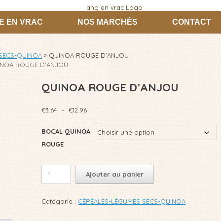
E EN VRAC
NOS MARCHÉS
CONTACT
SECS-QUINOA
»
QUINOA ROUGE D’ANJOU
INOA ROUGE D’ANJOU
QUINOA ROUGE D’ANJOU
Plage
€
3.64
–
€
12.96
de
prix :
BOCAL QUINOA
€3.64
ROUGE
à
€12.96
quantité
Ajouter au panier
de
QUINOA
ROUGE
Catégorie :
CÉRÉALES-LÉGUMES SECS-QUINOA
D'ANJOU