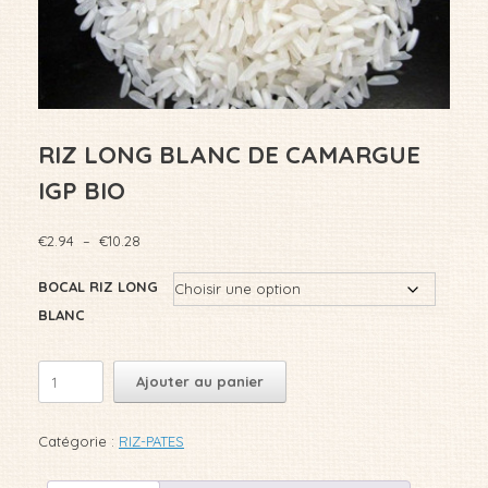
RIZ LONG BLANC DE CAMARGUE
IGP BIO
Plage
€
2.94
–
€
10.28
de
prix :
BOCAL RIZ LONG
€2.94
BLANC
à
€10.28
quantité
Ajouter au panier
de
RIZ
LONG
Catégorie :
RIZ-PATES
BLANC
DE