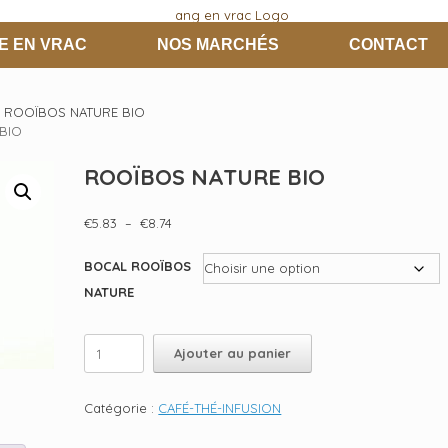
E EN VRAC
NOS MARCHÉS
CONTACT
ROOÏBOS NATURE BIO
BIO
ROOÏBOS NATURE BIO
Plage
€
5.83
–
€
8.74
de
prix :
BOCAL ROOÏBOS
€5.83
NATURE
à
€8.74
quantité
Ajouter au panier
de
ROOÏBOS
NATURE
Catégorie :
CAFÉ-THÉ-INFUSION
BIO