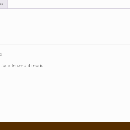
es
ix
tiquette seront repris