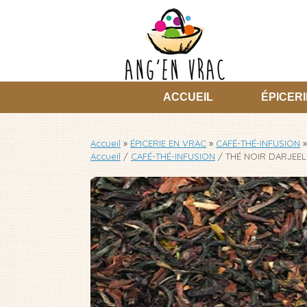
Skip
to
content
ACCUEIL
ÉPICERI
Accueil
»
ÉPICERIE EN VRAC
»
CAFÉ-THÉ-INFUSION
»
Accueil
/
CAFÉ-THÉ-INFUSION
/ THÉ NOIR DARJEE