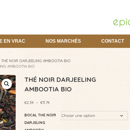
E EN VRAC
NOS MARCHÉS
CONTACT
THÉ NOIR DARJEELING AMBOOTIA BIO
LING AMBOOTIA BIO
THÉ NOIR DARJEELING
AMBOOTIA BIO
Plage
€
2.34
–
€
11.74
de
prix :
BOCAL THE NOIR
€2.34
DARJELING
à
€11.74
AMBOOTIA