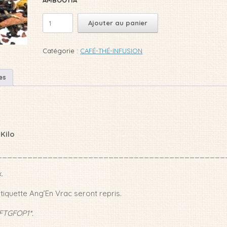
quantité
Ajouter au panier
de
THÉ
NOIR
Catégorie :
CAFÉ-THÉ-INFUSION
DARJEELING
AMBOOTIA
BIO
es
 Kilo
_____________________________________________
.
tiquette Ang’En Vrac seront repris.
FTGFOP1*.