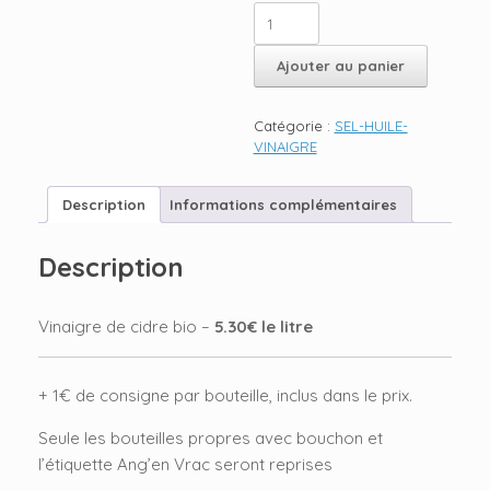
quantité
de
VINAIGRE
Ajouter au panier
DE
CIDRE
BIO
Catégorie :
SEL-HUILE-
VINAIGRE
Description
Informations complémentaires
Description
Vinaigre de cidre bio –
5.30€ le litre
+ 1€ de consigne par bouteille, inclus dans le prix.
Seule les bouteilles propres avec bouchon et
l’étiquette Ang’en Vrac seront reprises