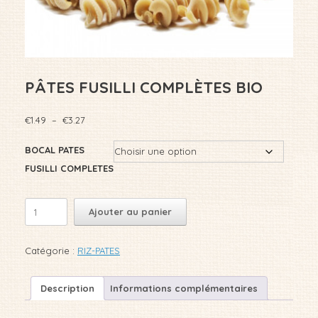
PÂTES FUSILLI COMPLÈTES BIO
Plage
€
1.49
–
€
3.27
de
prix :
BOCAL PATES
€1.49
FUSILLI COMPLETES
à
€3.27
quantité
Ajouter au panier
de
PÂTES
FUSILLI
Catégorie :
RIZ-PATES
COMPLÈTES
BIO
Description
Informations complémentaires