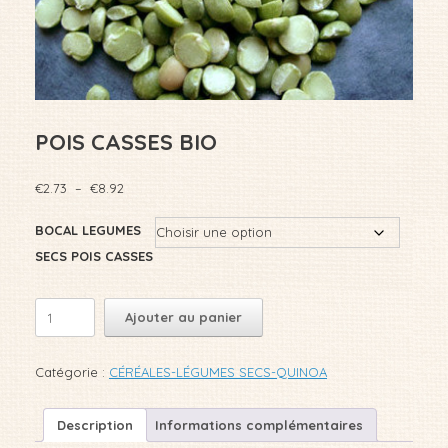
POIS CASSES BIO
Plage
€
2.73
–
€
8.92
de
prix :
BOCAL LEGUMES
€2.73
SECS POIS CASSES
à
€8.92
quantité
Ajouter au panier
de
POIS
CASSES
Catégorie :
CÉRÉALES-LÉGUMES SECS-QUINOA
BIO
Description
Informations complémentaires