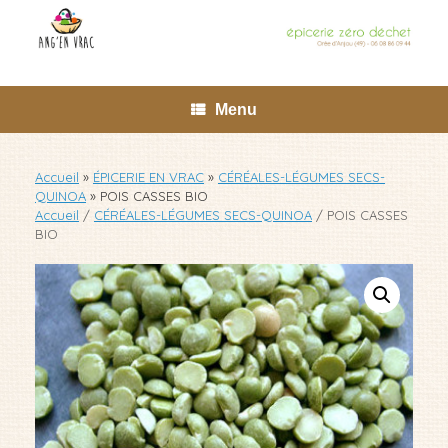
Skip
to
content
Menu
Accueil
»
ÉPICERIE EN VRAC
»
CÉRÉALES-LÉGUMES SECS-
QUINOA
»
POIS CASSES BIO
Accueil
/
CÉRÉALES-LÉGUMES SECS-QUINOA
/ POIS CASSES
BIO