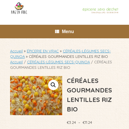
Skip
to
content
Menu
Accueil
»
ÉPICERIE EN VRAC
»
CÉRÉALES-LÉGUMES SECS-
QUINOA
»
CÉRÉALES GOURMANDES LENTILLES RIZ BIO
Accueil
/
CÉRÉALES-LÉGUMES SECS-QUINOA
/ CÉRÉALES
GOURMANDES LENTILLES RIZ BIO
CÉRÉALES
GOURMANDES
LENTILLES RIZ
BIO
Plage
€
3.24
–
€
11.24
de