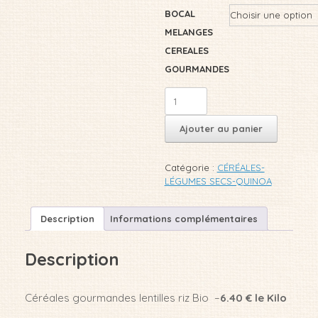
prix :
BOCAL
€3.24
MELANGES
à
€11.24
CEREALES
GOURMANDES
quantité
de
CÉRÉALES
Ajouter au panier
GOURMANDES
LENTILLES
RIZ
Catégorie :
CÉRÉALES-
BIO
LÉGUMES SECS-QUINOA
Description
Informations complémentaires
Description
Céréales gourmandes lentilles riz Bio –
6.40 € le Kilo