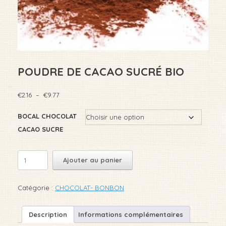
POUDRE DE CACAO SUCRÉ BIO
Plage
€
2.16
–
€
9.77
de
prix :
BOCAL CHOCOLAT
€2.16
CACAO SUCRE
à
€9.77
quantité
Ajouter au panier
de
POUDRE
DE
Catégorie :
CHOCOLAT- BONBON
CACAO
SUCRÉ
BIO
Description
Informations complémentaires