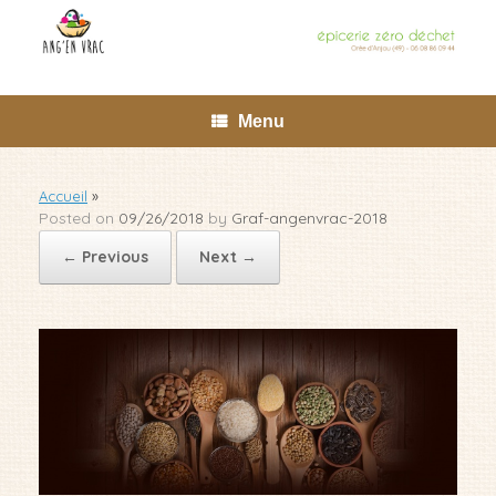
Skip
to
content
Menu
Accueil
»
Posted on
09/26/2018
by
Graf-angenvrac-2018
← Previous
Next →