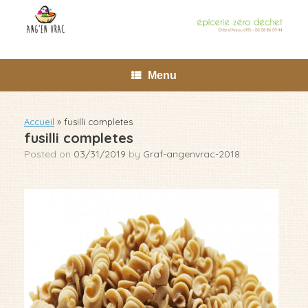
Skip
to
content
Menu
Accueil
»
fusilli completes
fusilli completes
Posted on
03/31/2019
by
Graf-angenvrac-2018