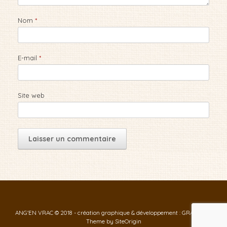
Nom
*
E-mail
*
Site web
ANG'EN VRAC © 2018 - création graphique & développement : GRAF-ID
Theme by
SiteOrigin