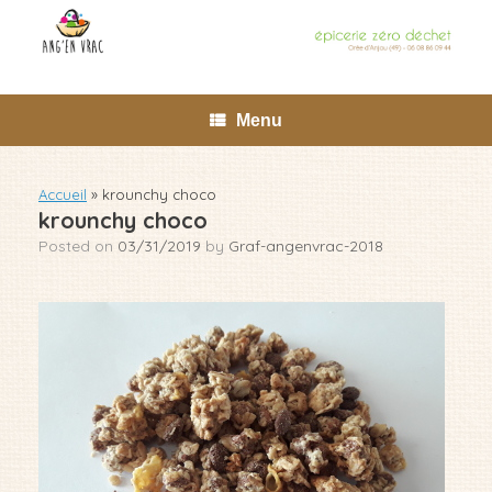
Skip
to
content
Menu
Accueil
»
krounchy choco
krounchy choco
Posted on
03/31/2019
by
Graf-angenvrac-2018