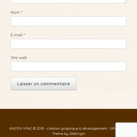
Nom
*
E-mail
*
Site web
ANG'EN VRAC © 2018 - création graphique & développement : GRAF-ID
Theme by
SiteOrigin