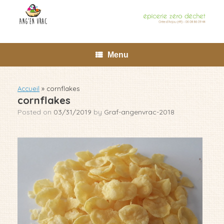
Skip
to
content
Menu
Accueil
»
cornflakes
cornflakes
Posted on
03/31/2019
by
Graf-angenvrac-2018