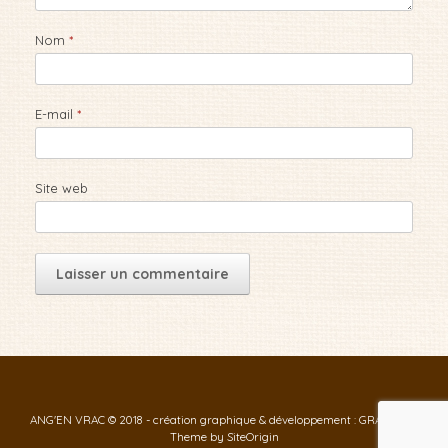
Nom
*
E-mail
*
Site web
ANG'EN VRAC © 2018 - création graphique & développement : GRAF-ID
Theme by
SiteOrigin