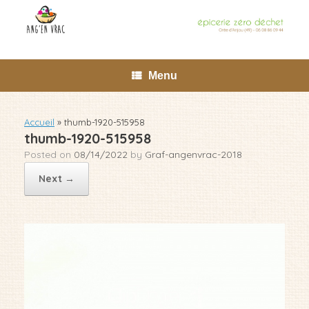
Skip
to
content
Menu
Accueil
»
thumb-1920-515958
thumb-1920-515958
Posted on
08/14/2022
by
Graf-angenvrac-2018
Next →