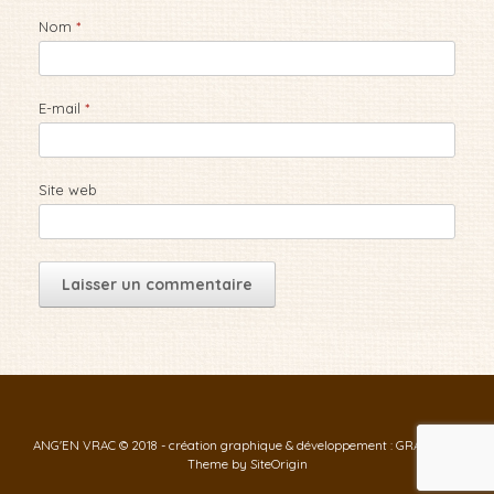
Nom
*
E-mail
*
Site web
ANG'EN VRAC © 2018 - création graphique & développement : GRAF-ID
Theme by
SiteOrigin