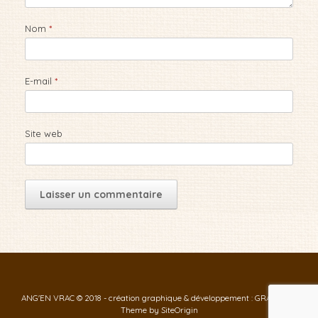
Nom
*
E-mail
*
Site web
ANG'EN VRAC © 2018 - création graphique & développement : GRAF-ID
Theme by
SiteOrigin