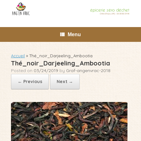
Skip
to
content
Menu
Accueil
»
Thé_noir_Darjeeling_Ambootia
Thé_noir_Darjeeling_Ambootia
Posted on
03/24/2019
by
Graf-angenvrac-2018
← Previous
Next →