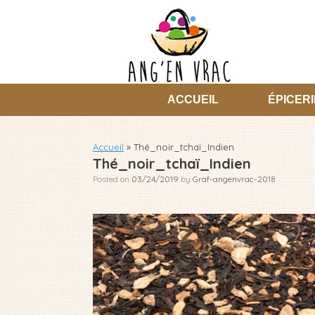
Skip
to
content
ACCUEIL
ÉPICERI
Accueil
»
Thé_noir_tchaï_Indien
Thé_noir_tchaï_Indien
Posted on
03/24/2019
by
Graf-angenvrac-2018