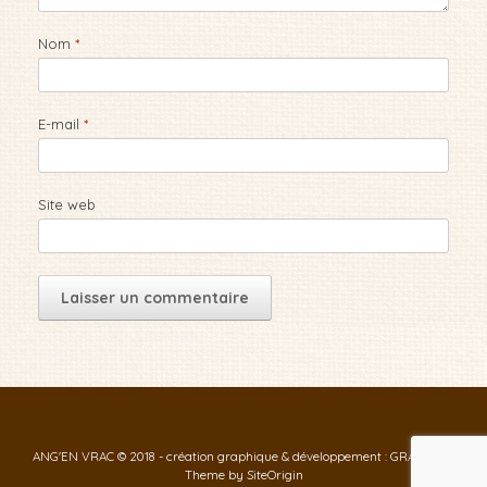
Nom
*
E-mail
*
Site web
ANG'EN VRAC © 2018 - création graphique & développement : GRAF-ID
Theme by
SiteOrigin