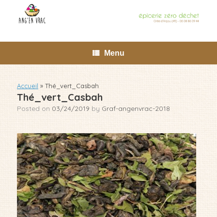
Skip
to
content
Menu
Accueil
»
Thé_vert_Casbah
Thé_vert_Casbah
Posted on
03/24/2019
by
Graf-angenvrac-2018