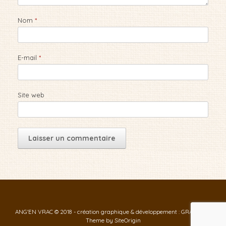
Nom
*
E-mail
*
Site web
ANG'EN VRAC © 2018 - création graphique & développement : GRAF-ID
Theme by
SiteOrigin