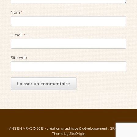
Nom
*
E-mail
*
Site web
ANG'EN VRAC © 2018 - création graphique & développement : GRAF-ID
Theme by
SiteOrigin