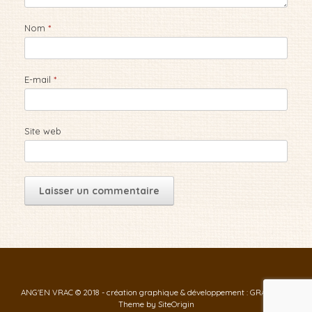
Nom
*
E-mail
*
Site web
ANG'EN VRAC © 2018 - création graphique & développement : GRAF-ID
Theme by
SiteOrigin