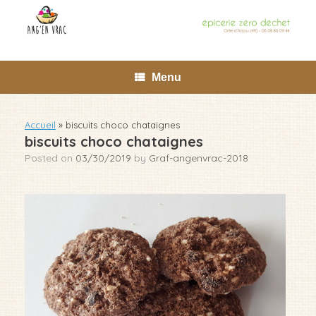
Skip
to
content
Menu
Accueil
»
biscuits choco chataignes
biscuits choco chataignes
Posted on
03/30/2019
by
Graf-angenvrac-2018