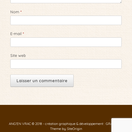
Nom
*
E-mail
*
Site web
ANG'EN VRAC © 2018 - création graphique & développement : GRAF-ID
Theme by
SiteOrigin