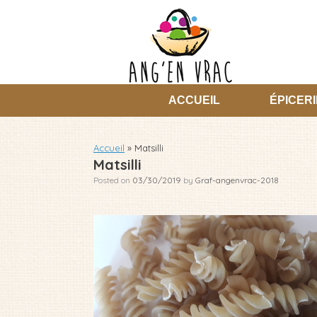
Skip
to
content
ACCUEIL
ÉPICERI
Accueil
»
Matsilli
Matsilli
Posted on
03/30/2019
by
Graf-angenvrac-2018