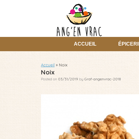
Skip
to
content
ACCUEIL
ÉPICERI
Accueil
»
Noix
Noix
Posted on
03/31/2019
by
Graf-angenvrac-2018