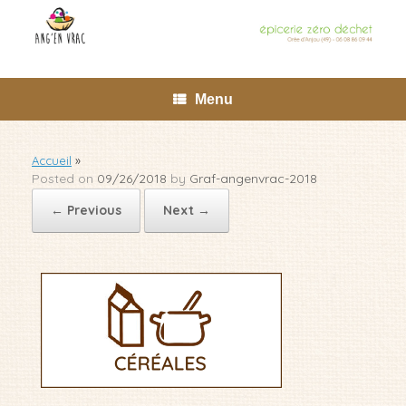
Skip
to
content
Menu
Accueil
»
Posted on
09/26/2018
by
Graf-angenvrac-2018
← Previous
Next →