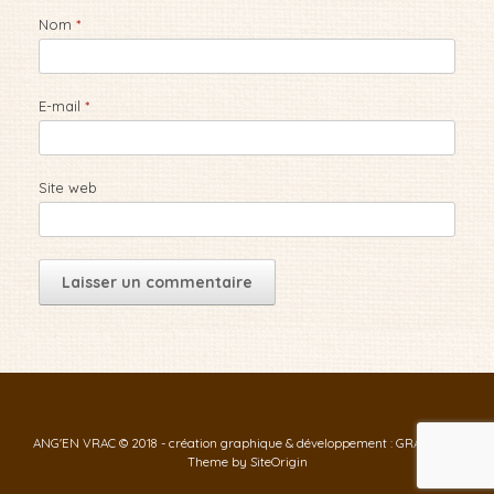
Nom
*
E-mail
*
Site web
ANG'EN VRAC © 2018 - création graphique & développement : GRAF-ID
Theme by
SiteOrigin