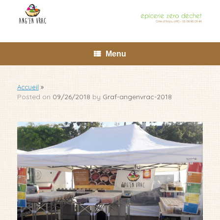
Skip
to
content
Menu
Accueil
»
Posted on
09/26/2018
by
Graf-angenvrac-2018