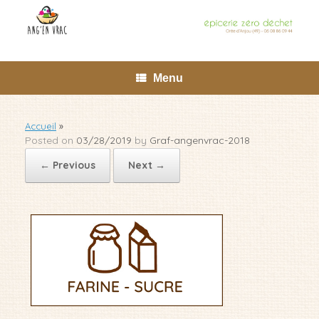
Skip
to
content
Menu
Accueil
»
Posted on
03/28/2019
by
Graf-angenvrac-2018
← Previous
Next →