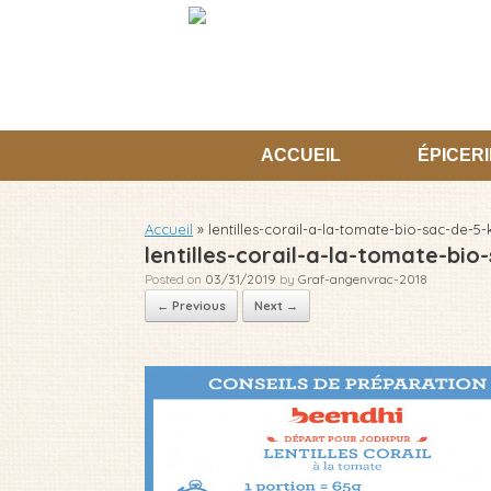
Skip
to
content
ACCUEIL
ÉPICERI
Accueil
»
lentilles-corail-a-la-tomate-bio-sac-de-5-
lentilles-corail-a-la-tomate-bio
Posted on
03/31/2019
by
Graf-angenvrac-2018
← Previous
Next →