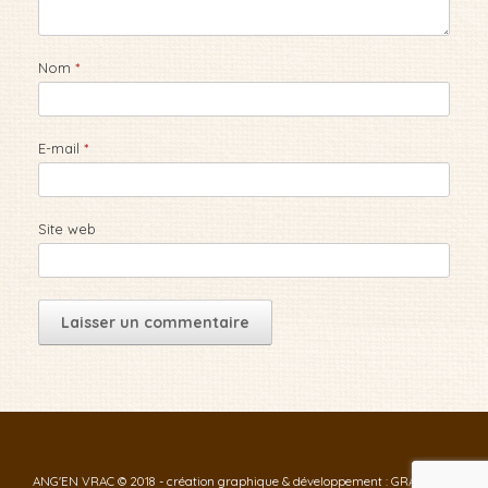
Nom
*
E-mail
*
Site web
ANG'EN VRAC © 2018 - création graphique & développement : GRAF-ID