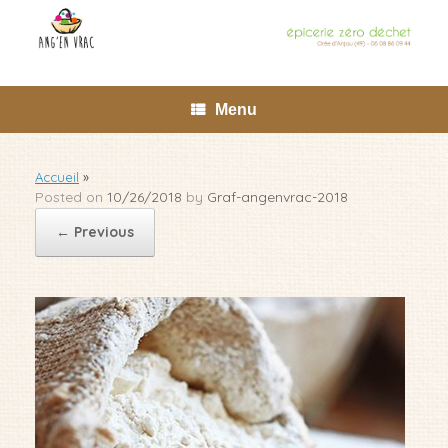
Skip
to
content
Menu
Accueil
»
Posted on
10/26/2018
by
Graf-angenvrac-2018
← Previous