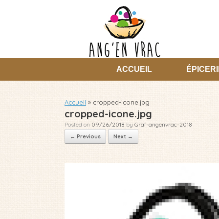
Skip
to
content
ACCUEIL
ÉPICERI
Accueil
»
cropped-icone.jpg
cropped-icone.jpg
Posted on
09/26/2018
by
Graf-angenvrac-2018
← Previous
Next →