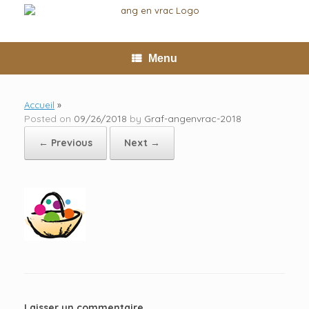
Skip
to
content
Menu
Accueil
»
Posted on
09/26/2018
by
Graf-angenvrac-2018
← Previous
Next →
Laisser un commentaire